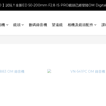
PRO 】試玩 !! 全新ED 50-200mm F2.8 IS PRO鏡頭已經登陸OM Digita
相機
鏡頭
數碼錄音機
望遠鏡
相機及鏡頭配件
課