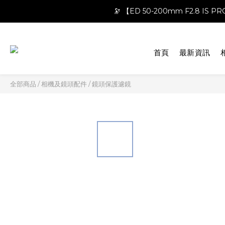
🔭 【ED 50-200mm F2.8 IS 
首頁
最新資訊
全部商品
/
相機及鏡頭配件
/
鏡頭保護濾鏡