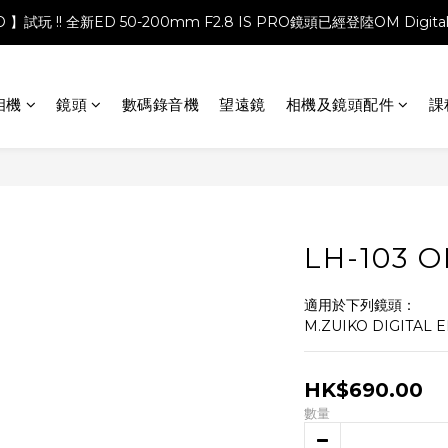
PRO 】試玩 !! 全新ED 50-200mm F2.8 IS PRO鏡頭已經登陸OM Digita
相機
鏡頭
數碼錄音機
望遠鏡
相機及鏡頭配件
課
LH-103 
適用於下列鏡頭：
M.ZUIKO DIGITAL ED
HK$690.00
數量