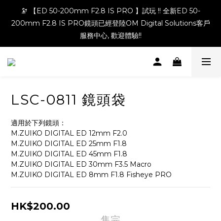
🔭 【ED 50-200mm F2.8 IS PRO 】試玩 !! 全新ED 50-
200mm F2.8 IS PRO鏡頭已經登陸OM Digital Solutions客戶
服務中心, 歡迎體驗!!
LSC-0811 鏡頭袋
適用於下列鏡頭：
M.ZUIKO DIGITAL ED 12mm F2.0
M.ZUIKO DIGITAL ED 25mm F1.8
M.ZUIKO DIGITAL ED 45mm F1.8
M.ZUIKO DIGITAL ED 30mm F3.5 Macro
M.ZUIKO DIGITAL ED 8mm F1.8 Fisheye PRO
HK$200.00
售完