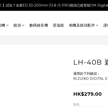
PRO 】試玩 !! 全新ED 50-200mm F2.8 IS PRO鏡頭已經登陸OM Digita
相機
鏡頭
數碼錄音機
望遠鏡
相機及鏡頭配件
課
LH-40B
適用於下列鏡頭：
M.ZUIKO DIGITAL E
HK$279.00
顏色