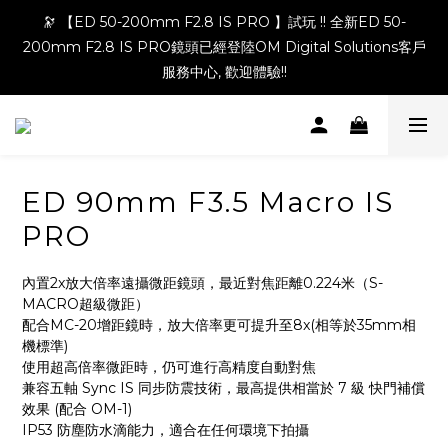
🔭 【ED 50-200mm F2.8 IS PRO 】試玩 !! 全新ED 50-
200mm F2.8 IS PRO鏡頭已經登陸OM Digital Solutions客戶
服務中心, 歡迎體驗!!
ED 90mm F3.5 Macro IS
PRO
內置2x放大倍率遠攝微距鏡頭，最近對焦距離0.224米（S-
MACRO超級微距）
配合MC-20增距鏡時，放大倍率更可提升至8x(相等於35mm相
機標準)
使用超高倍率微距時，仍可進行高精度自動對焦
兼容五軸 Sync IS 同步防震技術，最高提供相當於 7 級 快門補償
效果 (配合 OM-1)
IP53 防塵防水滴能力，適合在任何環境下拍攝