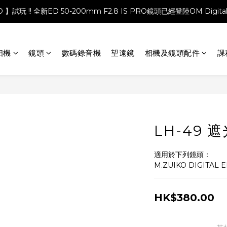
PRO 】試玩 !! 全新ED 50-200mm F2.8 IS PRO鏡頭已經登陸OM Digita
相機
鏡頭
數碼錄音機
望遠鏡
相機及鏡頭配件
課
LH-49 
適用於下列鏡頭：
M.ZUIKO DIGITAL E
HK$380.00